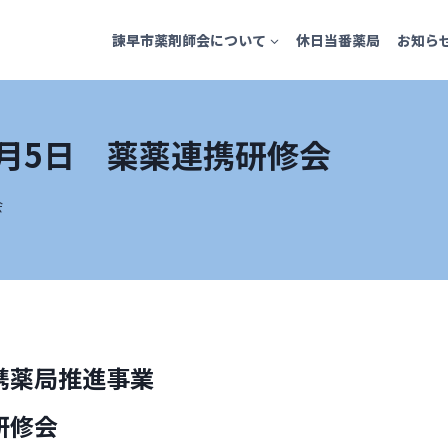
諫早市薬剤師会について
休日当番薬局
お知ら
月5日 薬薬連携研修会
会
携薬局推進事業
研修会