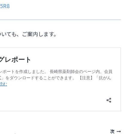
j5R8
ついても、ご案内します。
次