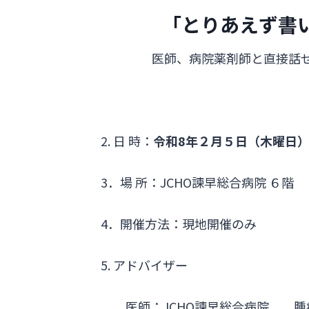
「とりあえず書
医師、病院薬剤師と直接話
2. 日 時：
令和8年２月５日（木曜日） 19:
3．場 所：JCHO諫早総合病院 ６階
4．開催方法：現地開催のみ
5. アドバイザー
医師：JCHO諫早総合病院 腫瘍