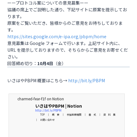
ーープロトコル案についての意見募集ーー
協議の席上でご説明した通り、下記サイトに原案を提示してお
ります。
原案をご覧いただき、皆様からのご意見をお待ちしておりま
す。
https://sites.google.com/e-ipa.org/pbpm/home
意見募集は Google フォームで行います。上記サイト内に、
URL を提示しておりますので、そちらからご意見をお寄せくだ
さい。
回答締め切り：
10月4日
（金）
いさはやPBPM 概要はこちら→
http://bit.ly/PBPM
charmed-fear-f1f on Notion
いさはやPBPM | Notion
http://bit.ly/PBPM
TOP ｜ 概 要 ｜ 参加医療機関 ｜ 書 式 ｜ 資 料 集
｜ お問い合わせ