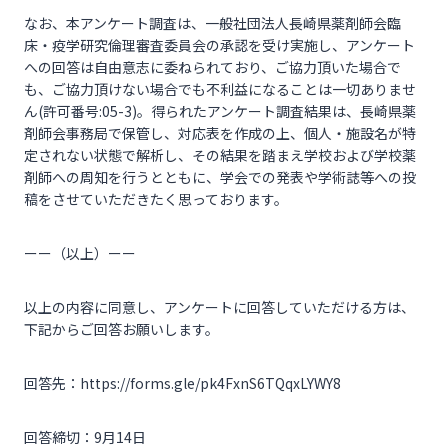
なお、本アンケート調査は、一般社団法人長崎県薬剤師会臨
床・疫学研究倫理審査委員会の承認を受け実施し、アンケート
への回答は自由意志に委ねられており、ご協力頂いた場合で
も、ご協力頂けない場合でも不利益になることは一切ありませ
ん(許可番号:05-3)。得られたアンケート調査結果は、長崎県薬
剤師会事務局で保管し、対応表を作成の上、個人・施設名が特
定されない状態で解析し、その結果を踏まえ学校および学校薬
剤師への周知を行うとともに、学会での発表や学術誌等への投
稿をさせていただきたく思っております。
ーー（以上）ーー
以上の内容に同意し、アンケートに回答していただける方は、
下記からご回答お願いします。
回答先：https://forms.gle/pk4FxnS6TQqxLYWY8
回答締切：9月14日