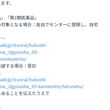
します。
」「第1類医薬品」
の対象となる場合：各自でセンターに登録し、自宅
ター
aki.jp/bunrui/hukushi-
ona_zigyousha_05-
ourokusenta/
希望する場合：受診
へ
aki.jp/bunrui/hukushi-
ona_zigyousha_05-kansensho/hatunetu/
もあることを伝えたうえで
へ