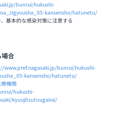
aki.jp/bunrui/hukushi-
ona_zigyousha_05-kansensho/hatunetu/
き、基本的な感染対策に注意する
る場合
://www.pref.nagasaki.jp/bunrui/hukushi-
ousha_05-kansensho/hatunetu/
医療機関
unrui/hukushi-
ki/kyuujitsutougairai/